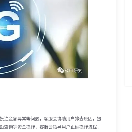
投注金额异常等问题，客服会协助用户排查原因，提
额查询等资金操作，客服会指导用户正确操作流程，