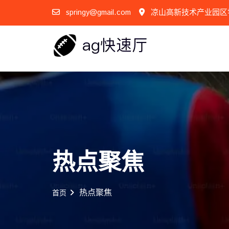
springy@gmail.com
凉山高新技术产业园区学
热点聚焦
热点聚焦
首页