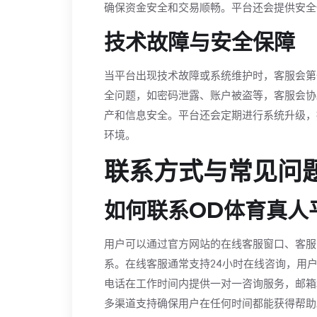
确保资金安全和交易顺畅。平台还会提供安全
技术故障与安全保障
当平台出现技术故障或系统维护时，客服会第
全问题，如密码泄露、账户被盗等，客服会协
产和信息安全。平台还会定期进行系统升级，
环境。
联系方式与常见问
如何联系OD体育真人
用户可以通过官方网站的在线客服窗口、客服
系。在线客服通常支持24小时在线咨询，用
电话在工作时间内提供一对一咨询服务，邮箱
多渠道支持确保用户在任何时间都能获得帮助