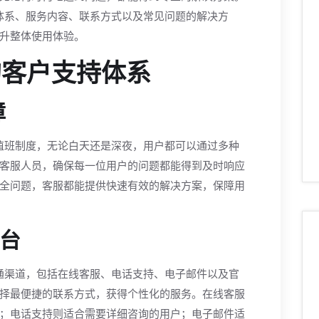
体系、服务内容、联系方式以及常见问题的解决方
升整体使用体验。
的客户支持体系
障
值班制度，无论白天还是深夜，用户都可以通过多种
客服人员，确保每一位用户的问题都能得到及时响应
全问题，客服都能提供快速有效的解决方案，保障用
台
通渠道，包括在线客服、电话支持、电子邮件以及官
择最便捷的联系方式，获得个性化的服务。在线客服
；电话支持则适合需要详细咨询的用户；电子邮件适