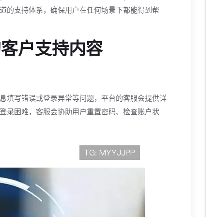
道的支持体系，确保用户在任何场景下都能得到帮
的客户支持内容
息填写错误或登录异常等问题，平台的客服会提供详
登录困难，客服会协助用户重置密码、检查账户状